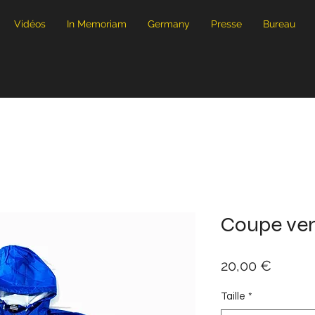
Vidéos
In Memoriam
Germany
Presse
Bureau
r
Coupe ven
Prix
20,00 €
Taille
*