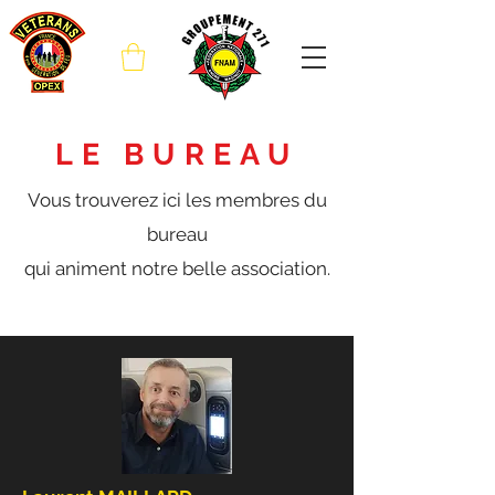
LE BUREAU
Vous trouverez ici les membres du
bureau
qui animent notre belle association.