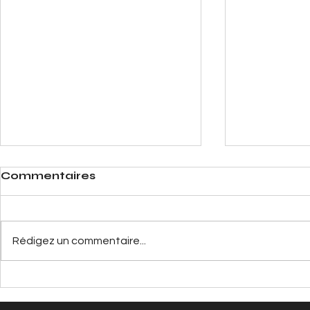
Commentaires
Rédigez un commentaire...
Courses solidaires du
Paris : V
Gouverneur Militaire de
anime l'At