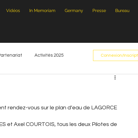
Vidéos
In Memoriam
Germany
Presse
Bureau
r
Partenariat
Activités 2025
Connexion/Inscript
ient rendez-vous sur le plan d’eau de LAGORCE 
S et Axel COURTOIS, tous les deux Pilotes de 