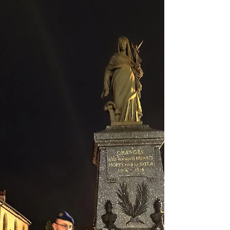
Vendredi 15 novembre 2024, les colis de noël ont
été livrés au CPA10, ils seront acheminés aux
soldats en opex par l'unité pour les fêtes de fin
d'année. A l'occasion de cette visite au Quartier
Reymondaud, Nous avons assisté à la
cérémonie des couleurs et déposé une gerbe au
pied de la stèle des opérateurs du 10 tombés au
combat. Je profite de ce post pour vous signaler
la sortie le jeudi 21 novembre 2024 du livre "Les
guerriers du 10" (déjà disponible en pré-
commande sur Am