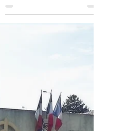
Livraison des colis
(suite)
Merci à toutes et à tous les 120 cotlis ont été
livrés ce jour pour les commandos marines . Je
voulais mettre en avant le gros travail de nos
deux sympathisants Alex et Kevin qui répondent
toujours présents. Encore merci pour votre temps
et pour cette belle cause . Ils sont partis hier de
Paris pour charger chez Bruno et reparti ce
matin à Lorient pour la livraison. Merci à eux vous
êtes un bel exemple Merci à Arnaud aussi pour
son aide précieuse . Un vrai travail d'équipe