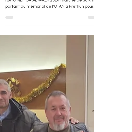
Le 27 septembre 2024 s’est déroulé la deuxième
NATO MEMORIAL WALK 2024 marche de 30 km
partant du mémorial de l’OTAN à Fréthun pour
rejoindre Calais. Le rendez vous était fixé au
gymnase de Bonningues-Lès-Calais, ou le maire
de la ville a accueilli les participants. Une
quarantaine de marcheurs étaient présents,
venant de différents pays. L’Allemagne, la
France, les Pays-Bas, le Luxembourg et les
Etats-Unis étaient représentés. Après un copieux
petit déjeuner les marcheurs pa