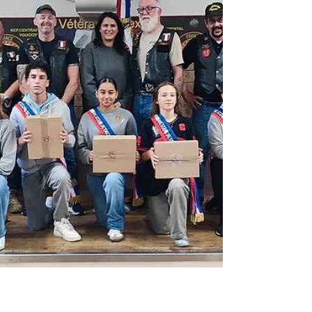
Nos drapeaux étaient présent dans toutes les
régions pour cette journée incontournable. Nos
membres se sont encore mobilisés que se soit
pour les cérémonies ou pour les réceptions qui
ont suivi. Un grand merci à vous tous qui vous
êtes mobolisé pour cette commémoration.
Messe à Carentan et cérémonie à Auxais
(50500). Ce lundi 11 novembre 2024 cinq
membres de Vétérans-Opex nord-ouest se sont
rendus avec le drapeau de la section à la
cérémonie religieuse en mémoire des victimes